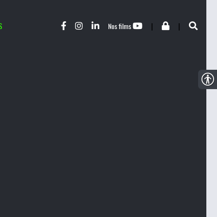
S
|
|
Nos films