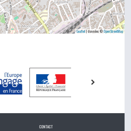
Leaflet
| données ©
OpenStreetMap
CONTACT