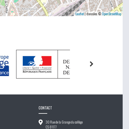
Leaflet
| données ©
OpenStreetMap
CONTACT
30 Rue de la Grange du collège
CS 81177