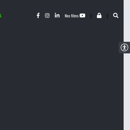
S
|
|
Nos films