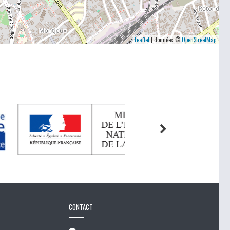
Leaflet
| données ©
OpenStreetMap
CONTACT