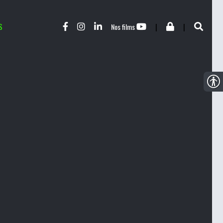
S
|
|
Nos films